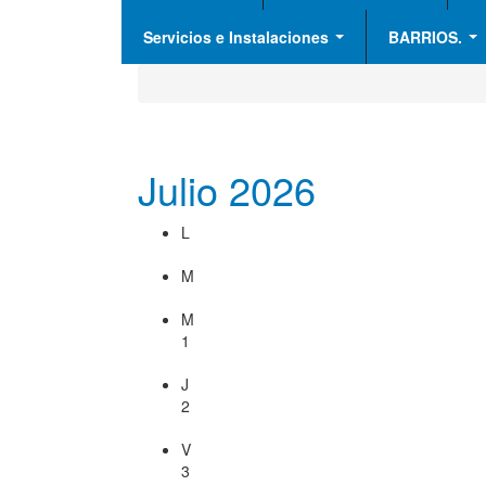
Servicios e Instalaciones
BARRIOS.
Julio 2026
L
M
M
1
J
2
V
3