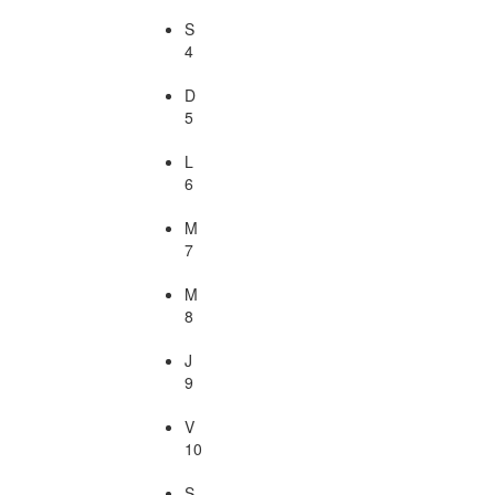
S
4
D
5
L
6
M
7
M
8
J
9
V
10
S