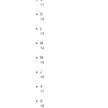
11
D
12
L
13
M
14
M
15
J
16
V
17
S
18