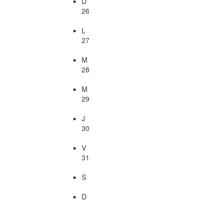
D
26
L
27
M
28
M
29
J
30
V
31
S
D