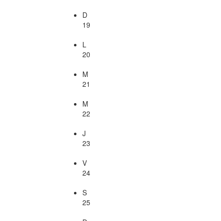
D
19
L
20
M
21
M
22
J
23
V
24
S
25